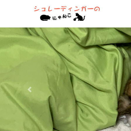
コ
ナ
ン
ビ
テ
ゲ
ン
ー
ツ
シ
へ
ョ
ス
ン
キ
に
ッ
移
プ
動
Previous