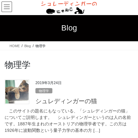
コ
ナ
ン
ビ
テ
ゲ
ン
ー
Blog
ツ
シ
へ
ョ
ス
ン
HOME
Blog
物理学
キ
に
ッ
移
プ
動
物理学
2019年3月24日
物理学
シュレディンガーの猫
このサイトの題名にもなっている、「シュレディンガーの猫」
についてご説明します。 シュレディンガーというのは人の名前
です。1887年生まれのオーストリアの物理学者です。この方は
1926年に波動関数という量子力学の基本の方 […]