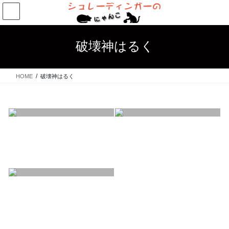
コ
ナ
ン
ビ
テ
ゲ
ン
ー
破壊神はるく
ツ
シ
へ
ョ
ス
ン
HOME
破壊神はるく
キ
に
ッ
移
プ
動