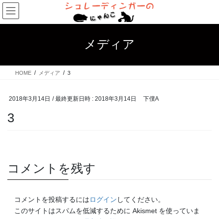
コ
ナ
ン
ビ
テ
ゲ
ン
ー
メディア
ツ
シ
へ
ョ
ス
ン
HOME
メディア
3
キ
に
ッ
移
プ
動
2018年3月14日
/ 最終更新日時 :
2018年3月14日
下僕A
3
コメントを残す
コメントを投稿するには
ログイン
してください。
このサイトはスパムを低減するために Akismet を使っていま