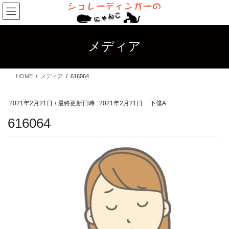
コ
ナ
ン
ビ
テ
ゲ
ン
ー
メディア
ツ
シ
へ
ョ
ス
ン
HOME
メディア
616064
キ
に
ッ
移
プ
動
2021年2月21日
/ 最終更新日時 :
2021年2月21日
下僕A
616064