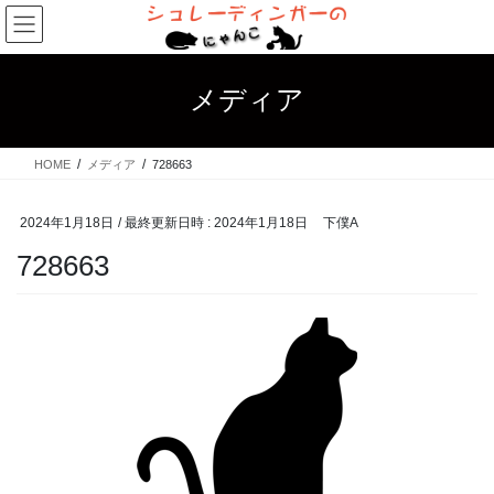
コ
ナ
ン
ビ
テ
ゲ
ン
ー
メディア
ツ
シ
へ
ョ
ス
ン
HOME
メディア
728663
キ
に
ッ
移
プ
動
2024年1月18日
/ 最終更新日時 :
2024年1月18日
下僕A
728663