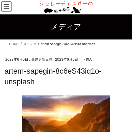
コ
ナ
ン
ビ
テ
ゲ
ン
ー
メディア
ツ
シ
へ
ョ
ス
ン
HOME
メディア
artem-sapegin-8c6eS43iq1o-unsplash
キ
に
ッ
移
プ
動
2023年6月5日
/ 最終更新日時 :
2023年6月5日
下僕A
artem-sapegin-8c6eS43iq1o-
unsplash