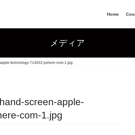
Home
Coun
メディア
apple-technology-714032-pxhere-com-1.jpg
hand-screen-apple-
here-com-1.jpg