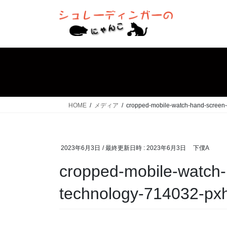
コ
ナ
ン
ビ
テ
ゲ
ン
ー
ツ
シ
へ
ョ
ス
ン
キ
に
ッ
移
HOME
メディア
cropped-mobile-watch-hand-screen-
プ
動
2023年6月3日
/ 最終更新日時 :
2023年6月3日
下僕A
cropped-mobile-watch-
technology-714032-px