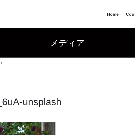
Home
Coun
メディア
h
_6uA-unsplash