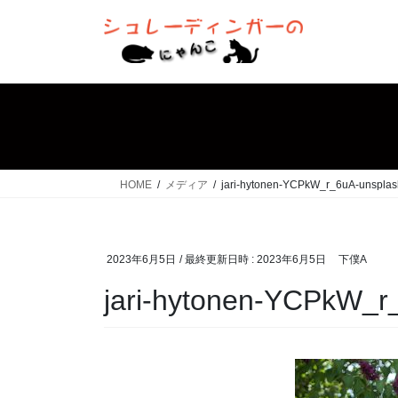
コ
ナ
ン
ビ
テ
ゲ
ン
ー
ツ
シ
へ
ョ
ス
ン
キ
に
ッ
移
HOME
メディア
jari-hytonen-YCPkW_r_6uA-unsplas
プ
動
2023年6月5日
/ 最終更新日時 :
2023年6月5日
下僕A
jari-hytonen-YCPkW_r