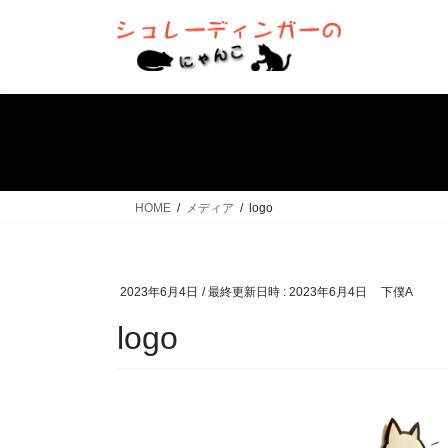
コ
ナ
ン
ビ
テ
ゲ
ン
ー
ツ
シ
へ
ョ
ス
ン
キ
に
ッ
移
HOME
メディア
logo
プ
動
2023年6月4日
/ 最終更新日時 :
2023年6月4日
下僕A
logo