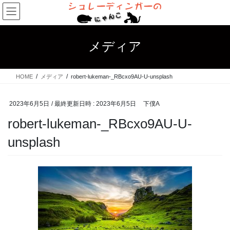
コ
ナ
ン
ビ
テ
ゲ
ン
ー
メディア
ツ
シ
へ
ョ
ス
ン
HOME
メディア
robert-lukeman-_RBcxo9AU-U-unsplash
キ
に
ッ
移
プ
動
2023年6月5日
/ 最終更新日時 :
2023年6月5日
下僕A
robert-lukeman-_RBcxo9AU-U-
unsplash